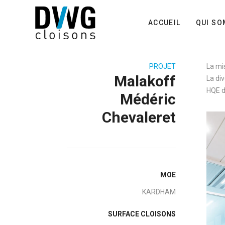
ACCUEIL
QUI S
PROJET
La mi
Malakoff
La di
HQE d
Médéric
Chevaleret
MOE
KARDHAM
SURFACE CLOISONS