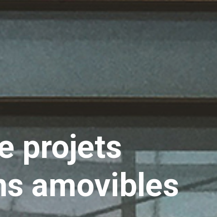
e projets
ns amovibles