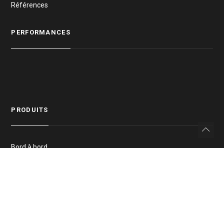
Références
PERFORMANCES
PRODUITS
Bord à bord
Sous couvre-joint
Portes
Accessoires